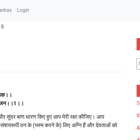
ntras
Login
15
सायक।।
 रंजन।।1।।
S
B
धनुष और सुंदर बाण धारण किए हुए आप मेरी रक्षा कीजिए। आप 
, संशयरूपी वन के (भस्म करने के) लिए अग्नि हैं और देवताओं को 
A