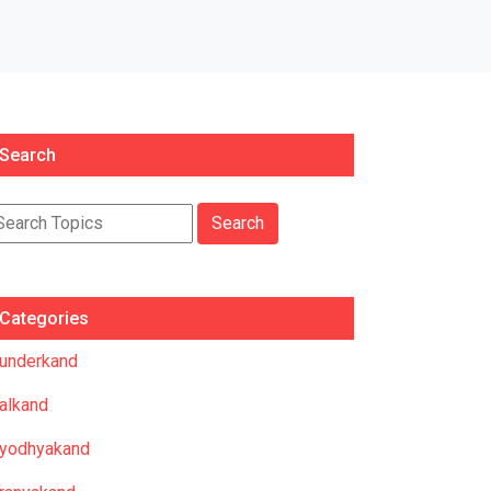
Search
Categories
underkand
alkand
yodhyakand