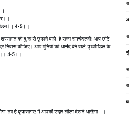
ब
न।।
ंतर।।
अ
 बिखंडन।। 4-5।।
ब
े शरणागत को दु:ख से छुड़ाने वाले! हे राजा रामचंद्रजी! आप छोटे 
दर निवास कीजिए। आप मुनियों को आनंद देने वाले, पृथ्वीमंडल के 
स
हैं।। 4-5।।
ब
ब
ब
ोगा, तब हे कृपासागर! मैं आपकी उदार लीला देखने आऊँगा ।।