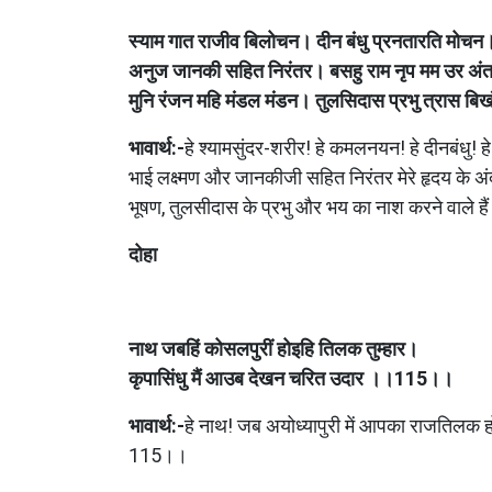
स्याम गात राजीव बिलोचन। दीन बंधु प्रनतारति मोच
अनुज जानकी सहित निरंतर। बसहु राम नृप मम उर अ
मुनि रंजन महि मंडल मंडन। तुलसिदास प्रभु त्रास
भावार्थ:-
हे श्यामसुंदर-शरीर! हे कमलनयन! हे दीनबंधु! ह
भाई लक्ष्मण और जानकीजी सहित निरंतर मेरे हृदय के अं
भूषण, तुलसीदास के प्रभु और भय का नाश करने वाले 
दोहा
नाथ जबहिं कोसलपुरीं हो‍इहि तिलक तुम्हार।
कृपासिंधु मैं आउब देखन चरित उदार ।।115।।
भावार्थ:-
हे नाथ! जब अयोध्यापुरी में आपका राजतिलक ह
115।।