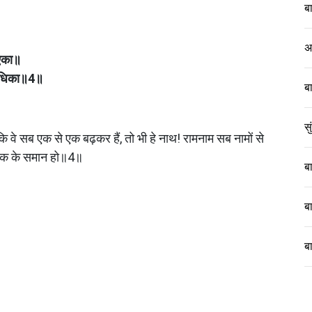
ब
अ
 एका॥
बधिका॥4॥
ब
स
ं कि वे सब एक से एक बढ़कर हैं, तो भी हे नाथ! रामनाम सब नामों से 
वधिक के समान हो॥4॥
ब
ब
ब