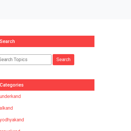
Search
Categories
underkand
alkand
yodhyakand