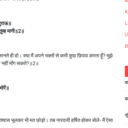
A
K
दुराऊ॥
L
तुम्ह मागी॥2॥
U
B
 जानते ही हो। क्या मैं अपने भक्तों से कभी कुछ छिपाव करता हूँ? मुझे 
तुम नहीं माँग सकते?॥2॥
ब
ोरें॥
॥
ब
स
विश्वास भूलकर भी मत छोड़ो। तब नारदजी हर्षित होकर बोले- मैं ऐसा 